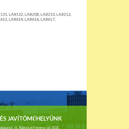
131, LA8132, LA8208, LA8210, LA8212,
612, LA8614, LA8616, LA8617,
ÉS JAVÍTÓMŰHELYÜNK
apest, II. Rákóczi Ferenc út 303.