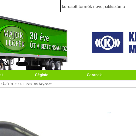
ak
Céginfo
Garancia
>
SZÁRÍTÓHOZ
Futés DIN bayonet