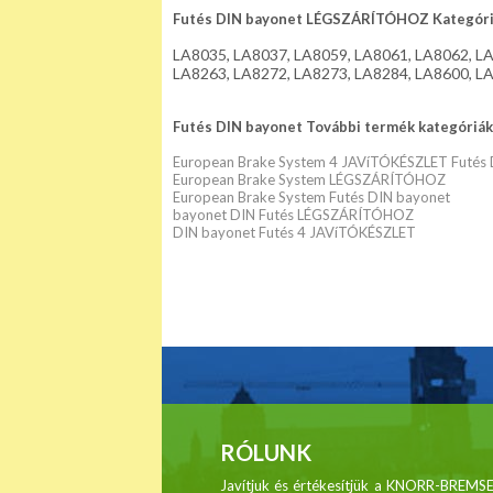
Futés DIN bayonet LÉGSZÁRÍTÓHOZ Kategór
LA8035, LA8037, LA8059, LA8061, LA8062, LA
LA8263, LA8272, LA8273, LA8284, LA8600, LA
Futés DIN bayonet További termék kategóriák 
European Brake System 4 JAVíTÓKÉSZLET Futés 
European Brake System LÉGSZÁRÍTÓHOZ
European Brake System Futés DIN bayonet
bayonet DIN Futés LÉGSZÁRÍTÓHOZ
DIN bayonet Futés 4 JAVíTÓKÉSZLET
RÓLUNK
Javítjuk és értékesítjük a KNORR-BRE