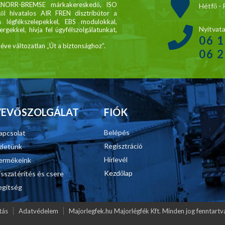
KNORR-BREMSE márkakereskedő, ISO
Hétfő - 
től hivatalos AIR FREN disztribútor a
légfékszelepekkel, EBS modulokkal,
Nyitvata
gekkel, hívja fel ügyfélszolgálatunkat,
06 
ve változatlan „Út a biztonsághoz”.
06 
VEVŐSZOLGÁLAT
FIÓK
Belépés
apcsolat
Regisztráció
zletünk
Hírlevél
ermékeink
Kezdőlap
isszatérítés és csere
egítség
tás
Adatvédelem
Majorlegfek.hu Majorlégfék Kft. Minden jog fenntar