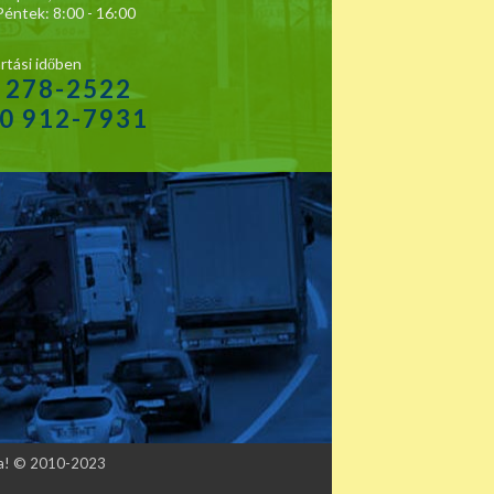
Péntek: 8:00 - 16:00
rtási időben
1 278-2522
20 912-7931
tva! © 2010-2023