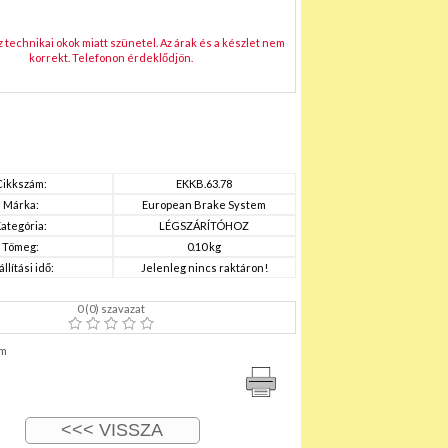
technikai okok miatt szünetel. Az árak és a készlet nem
korrekt. Telefonon érdeklődjön.
Cikkszám:
EKKB.63.78
Márka:
European Brake System
ategória:
LÉGSZÁRÍTÓHOZ
Tömeg:
0.10 kg
állítási idő:
Jelenleg nincs raktáron!
0
(
0
) szavazat
m