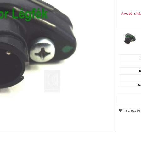
A webáruház 
K
Sz
megjegyze