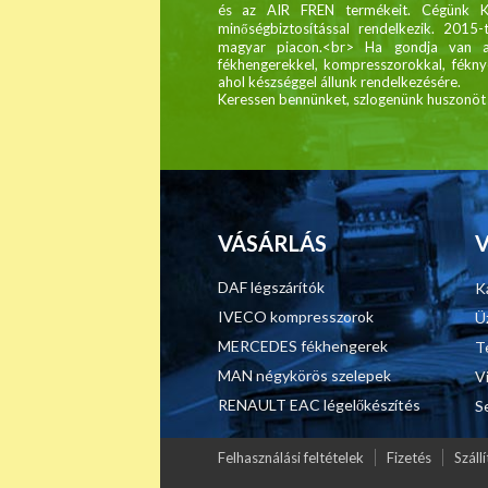
és az AIR FREN termékeit. Cégünk 
minőségbiztosítással rendelkezik. 2015-
magyar piacon.<br> Ha gondja van a 
fékhengerekkel, kompresszorokkal, féknyer
ahol készséggel állunk rendelkezésére.
Keressen bennünket, szlogenünk huszonöt é
VÁSÁRLÁS
DAF légszárítók
K
IVECO kompresszorok
Ü
MERCEDES fékhengerek
T
MAN négykörös szelepek
V
RENAULT EAC légelőkészítés
S
Felhasználási feltételek
Fizetés
Szállí