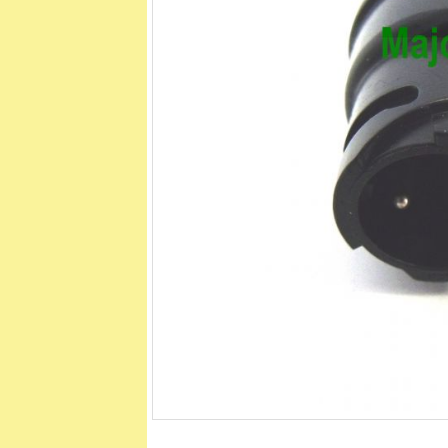
Termékeink
Akciók
Dokumentumok
Kapcsolat
Segítség