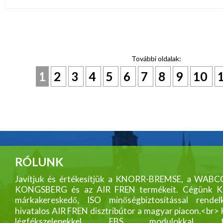
További oldalak:
1
2
3
4
5
6
7
8
9
10
RÓLUNK
Javítjuk és értékesítjük a KNORR-BREMSE, a WABC
KONGSBERG és az AIR FREN termékeit. Cégünk
márkakereskedő, ISO minőségbiztosítással rendelk
hivatalos AIR FREN disztribútor a magyar piacon.<br>
légfékszelepekkel, EBS modulokkal, fék