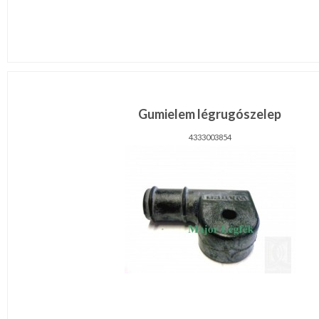
Gumielem légrugószelep
4333003854