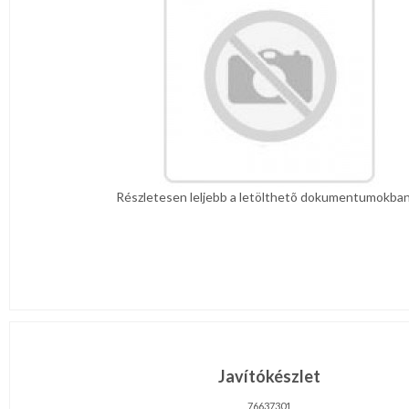
Részletesen leljebb a letölthetõ dokumentumokban 
Javítókészlet
76637301