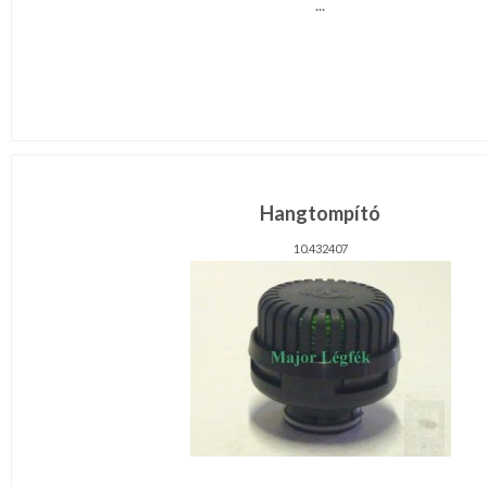
...
Hangtompító
10.432407