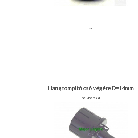
...
Hangtompító csõ végére D=14mm
0484210004