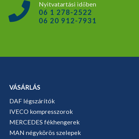
Nyitvatartási időben
06 1 278-2522
06 20 912-7931
VÁSÁRLÁS
DAF légszárítók
IVECO kompresszorok
MERCEDES fékhengerek
MAN négykörös szelepek