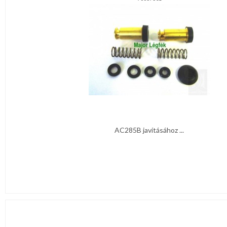
AC285B javításához ...