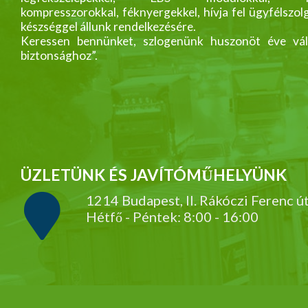
kompresszorokkal, féknyergekkel, hívja fel ügyfélszol
készséggel állunk rendelkezésére.
Keressen bennünket, szlogenünk huszonöt éve vál
biztonsághoz”.
ÜZLETÜNK ÉS JAVÍTÓMŰHELYÜNK
1214 Budapest, II. Rákóczi Ferenc ú
Hétfő - Péntek: 8:00 - 16:00