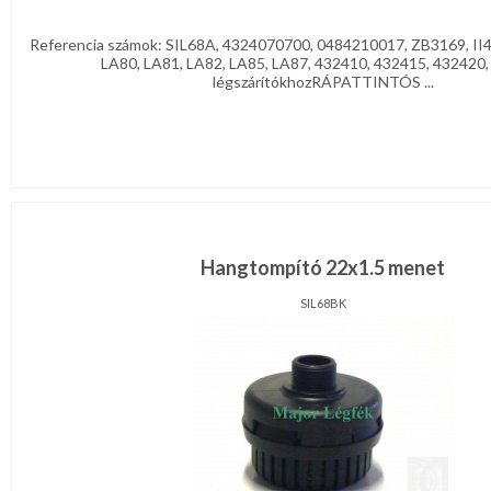
Referencia számok: SIL68A, 4324070700, 0484210017, ZB3169, II
LA80, LA81, LA82, LA85, LA87, 432410, 432415, 432420
légszárítókhozRÁPATTINTÓS ...
Hangtompító 22x1.5 menet
SIL68BK