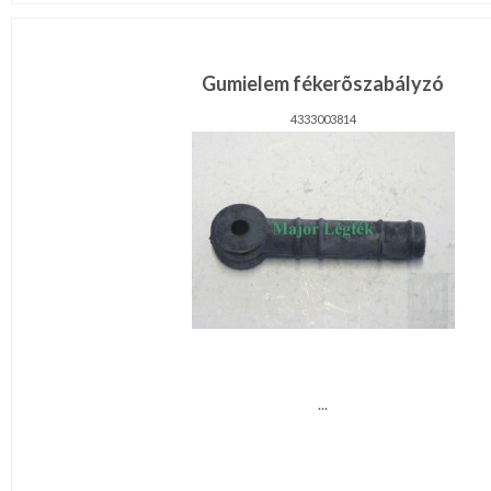
Gumielem fékerõszabályzó
4333003814
...