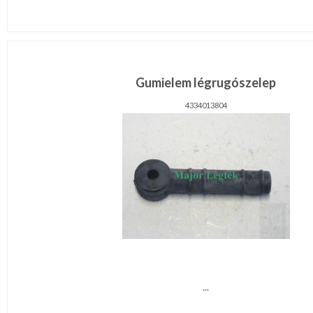
Gumielem légrugószelep
4334013804
...