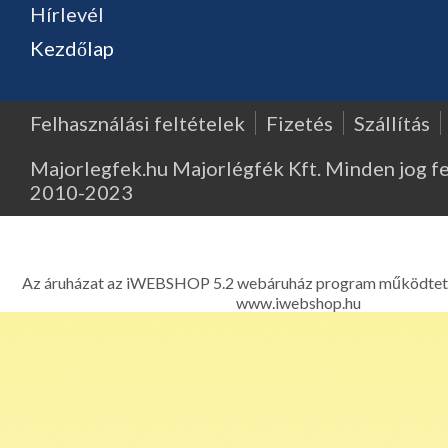
Hírlevél
Kezdőlap
Felhasználási feltételek
Fizetés
Szállítás
Majorlegfek.hu Majorlégfék Kft. Minden jog f
2010-2023
Major Légfék - Légfékberendezések, légfékalkatrészek, k
kompresszorok, légfékszelepek kereskedelme és javítása - 1214 
Ferenc út 303. Telefon: 06 1 278-2522, 06 1 425
Az áruházat az iWEBSHOP 5.2 webáruház program működtet
www.iwebshop.hu