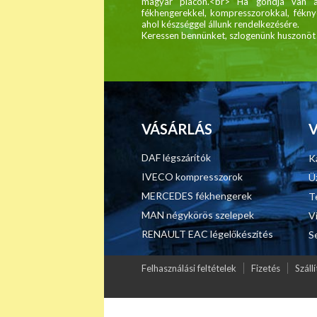
magyar piacon.<br> Ha gondja van a 
fékhengerekkel, kompresszorokkal, féknyer
ahol készséggel állunk rendelkezésére.
Keressen bennünket, szlogenünk huszonöt é
VÁSÁRLÁS
DAF légszárítók
K
IVECO kompresszorok
Ü
MERCEDES fékhengerek
T
MAN négykörös szelepek
V
RENAULT EAC légelőkészítés
S
Felhasználási feltételek
Fizetés
Szállí
Major Légfék - Légfékberendezések, légfékalkatrészek,