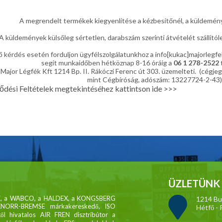
A megrendelt termékek kiegyenlítése a kézbesítőnél, a küldemény
A küldemények külsőleg sértetlen, darabszám szerinti átvételét szállítól
 kérdés esetén forduljon ügyfélszolgálatunkhoz a info[kukac]majorlegfe
segít munkaidőben hétköznap 8-16 óráig a
06 1 278-2522
Major Légfék Kft 1214 Bp. II. Rákóczi Ferenc út 303. üzemelteti. (cégj
mint Cégbíróság, adószám: 13227724-2-43)
ődési Feltételek megtekintéséhez kattintson ide >>>
ÜZLETÜNK 
MSE, a WABCO, a HALDEX, a KONGSBERG
1214 Bud
KNORR-BREMSE márkakereskedő, ISO
Hétfő - 
től hivatalos AIR FREN disztribútor a