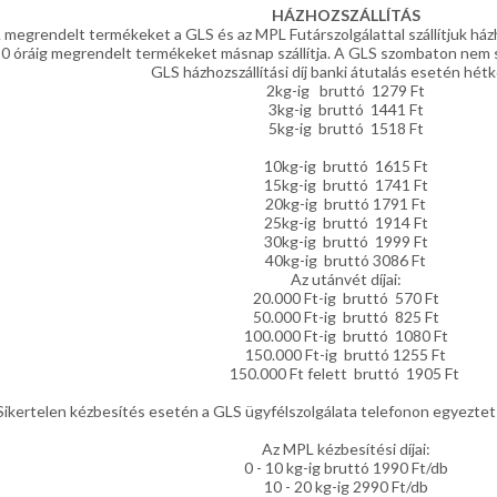
HÁZHOZSZÁLLÍTÁS
 megrendelt termékeket a GLS és az MPL Futárszolgálattal szállítjuk ház
0 óráig megrendelt termékeket másnap szállítja. A GLS szombaton nem szál
GLS házhozszállítási díj banki átutalás esetén hét
2kg-ig bruttó 1279 Ft
3kg-ig bruttó 1441 Ft
5kg-ig bruttó 1518 Ft
10kg-ig bruttó 1615 Ft
15kg-ig bruttó 1741 Ft
20kg-ig bruttó 1791 Ft
25kg-ig bruttó 1914 Ft
30kg-ig bruttó 1999 Ft
40kg-ig bruttó 3086 Ft
Az utánvét díjai:
20.000 Ft-ig bruttó 570 Ft
50.000 Ft-ig bruttó 825 Ft
100.000 Ft-ig bruttó 1080 Ft
150.000 Ft-ig bruttó 1255 Ft
150.000 Ft felett bruttó 1905 Ft
Sikertelen kézbesítés esetén a GLS ügyfélszolgálata telefonon egyeztet
Az MPL kézbesítési díjai:
0 - 10 kg-ig bruttó 1990 Ft/db
10 - 20 kg-ig 2990 Ft/db