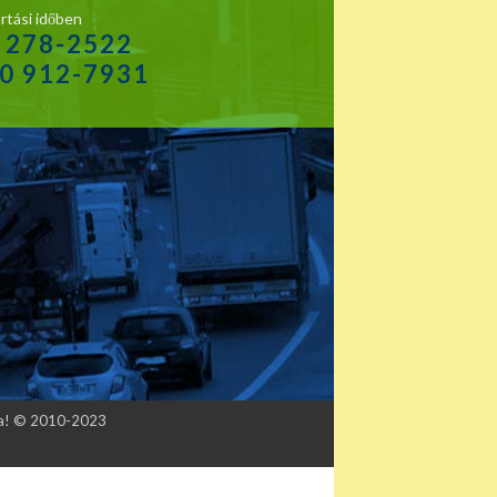
rtási időben
1 278-2522
20 912-7931
tva! © 2010-2023
udapest, II. Rákóczi Ferenc út 303. Telefon: 06 1 278-