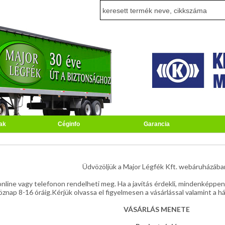
ak
Céginfo
Garancia
Üdvözöljük a Major Légfék Kft. webáruházába
line vagy telefonon rendelheti meg. Ha a javítás érdekli, mindenképpen
nap 8-16 óráig.Kérjük olvassa el figyelmesen a vásárlással valamint a há
VÁSÁRLÁS MENETE