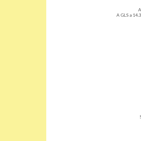
A
A GLS a 14.3