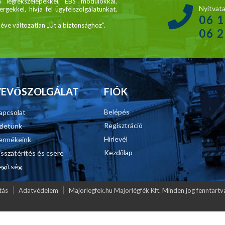
légfékszelepekkel, EBS modulokkal,
Nyitvata
gekkel, hívja fel ügyfélszolgálatunkat,
06 
ve változatlan „Út a biztonsághoz”.
06 
VEVŐSZOLGÁLAT
FIÓK
Belépés
apcsolat
Regisztráció
zletünk
Hírlevél
ermékeink
Kezdőlap
isszatérítés és csere
egítség
tás
Adatvédelem
Majorlegfek.hu Majorlégfék Kft. Minden jog fenntar
 kuplunghengerek, kompresszorok, légfékszelepek kereskedelme és javítása - 1214 B
2522, 06 1 425-1125