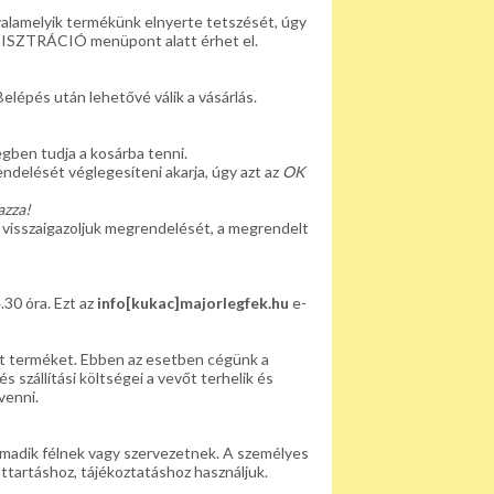
alamelyik termékünk elnyerte tetszését, úgy
REGISZTRÁCIÓ menüpont alatt érhet el.
Belépés után lehetővé válik a vásárlás.
gben tudja a kosárba tenni.
delését véglegesíteni akarja, úgy azt az
OK
eti meg.
azza!
visszaigazoljuk megrendelését, a megrendelt
.30 óra. Ezt az
info[kukac]majorlegfek.hu
e-
lt terméket. Ebben az esetben cégünk a
 szállítási költségei a vevőt terhelik és
venni.
armadik félnek vagy szervezetnek. A személyes
ttartáshoz, tájékoztatáshoz használjuk.