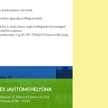
 átvételekor történik.
evélen igazolja a Megrendelő.
k.hu e-mail címen vagy kollégánk készséggel
telefonszámon.
egyzékszám: Cg.01-09-724623 Fővárosi Bíróság
ÉS JAVÍTÓMŰHELYÜNK
apest, II. Rákóczi Ferenc út 303.
Péntek: 8:00 - 16:00