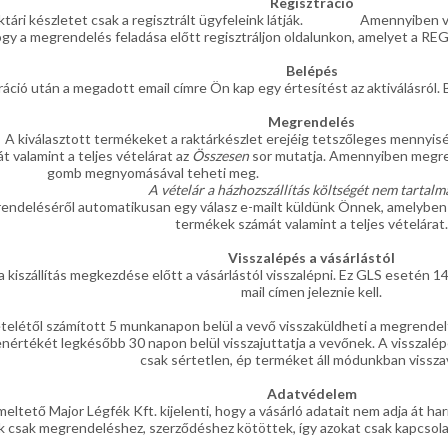
Regisztráció
raktári készletet csak a regisztrált ügyfeleink látják. Amennyiben v
ogy a megrendelés feladása előtt regisztráljon oldalunkon, amelyet a 
Belépés
ráció után a megadott email címre Ön kap egy értesítést az aktiválásról. 
Megrendelés
A kiválasztott termékeket a raktárkészlet erejéig tetszőleges mennyisé
t valamint a teljes vételárat az
Összesen
sor mutatja. Amennyiben megren
gomb megnyomásával teh
A vételár a házhozszállítás költségét nem tartalm
ndeléséről automatikusan egy válasz e-mailt küldünk Önnek, amelyben 
termékek számát valamint a teljes vételárat.
Visszalépés a vásárlástól
a kiszállítás megkezdése előtt a vásárlástól visszalépni. Ez GLS esetén 14
mail címen jeleznie kell.
ételétől számított 5 munkanapon belül a vevő visszaküldheti a megrende
enértékét legkésőbb 30 napon belül visszajuttatja a vevőnek. A visszalépés
csak sértetlen, ép terméket áll módunkban vissza
Adatvédelem
eltető Major Légfék Kft. kijelenti, hogy a vásárló adatait nem adja át h
k csak megrendeléshez, szerződéshez kötöttek, így azokat csak kapcsola