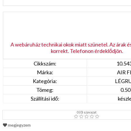
A webáruház technikai okok miatt szünetel. Az árak é
korrekt. Telefonon érdeklődjön.
Cikkszám:
10.54
Márka:
AIR 
Kategória:
LÉGR
Tömeg:
0.50
Szállítási idő:
készl
0
(
0
) szavazat
megjegyzem