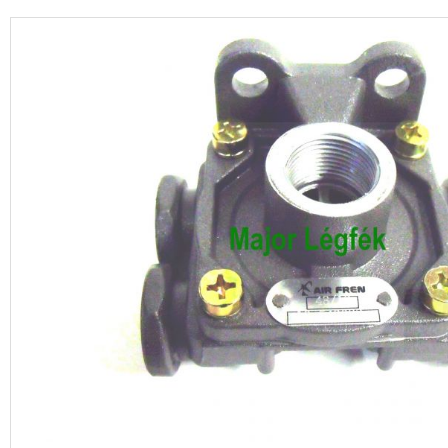
Garancia
Tájékoztató
Regisztráció
Termékeink
Akciók
Dokumentumok
Kapcsolat
Segítség