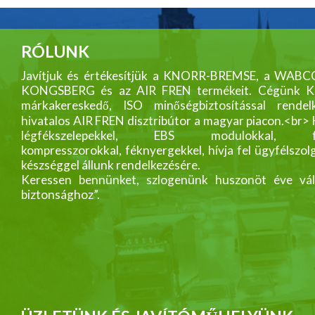
RÓLUNK
Javítjuk és értékesítjük a KNORR-BREMSE, a WABC
KONGSBERG és az AIR FREN termékeit. Cégünk
márkakereskedő, ISO minőségbiztosítással rendelk
hivatalos AIR FREN disztribútor a magyar piacon.<br>
légfékszelepekkel, EBS modulokkal, fék
kompresszorokkal, féknyergekkel, hívja fel ügyfélszol
készséggel állunk rendelkezésére.
Keressen bennünket, szlogenünk huszonöt éve vál
biztonsághoz”.