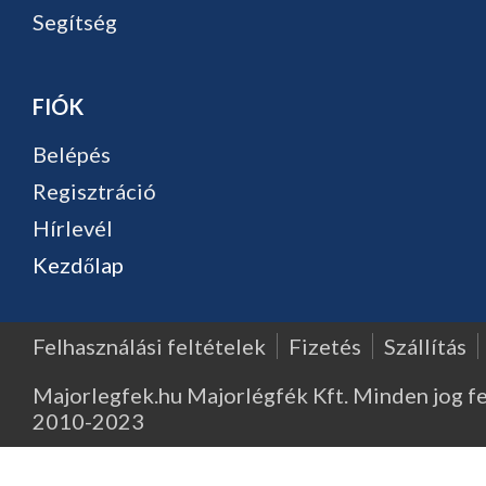
Segítség
FIÓK
Belépés
Regisztráció
Hírlevél
Kezdőlap
Felhasználási feltételek
Fizetés
Szállítás
Majorlegfek.hu Majorlégfék Kft. Minden jog f
2010-2023
Major Légfék - Légfékberendezések, légfékalkatrészek, k
kompresszorok, légfékszelepek kereskedelme és javítása - 1214 