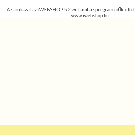
Ferenc út 303. Telefon: 06 1 278-2522, 06 1 425
Az áruházat az iWEBSHOP 5.2 webáruház program működtet
www.iwebshop.hu