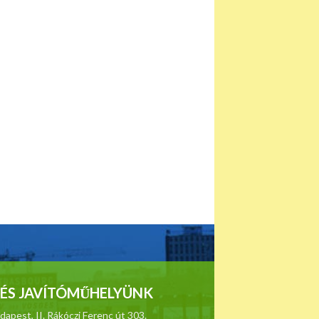
ÉS JAVÍTÓMŰHELYÜNK
apest, II. Rákóczi Ferenc út 303.