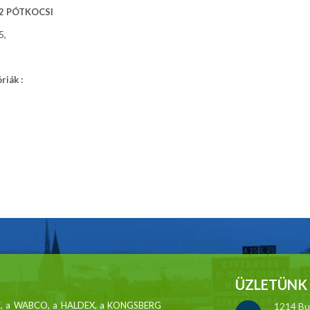
 2 PÓTKOCSI
5,
iák :
ÜZLETÜNK 
MSE, a WABCO, a HALDEX, a KONGSBERG
1214 Bud