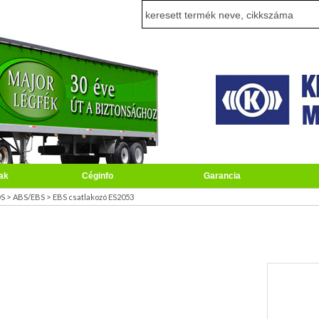
ak
Céginfo
Garancia
>
>
S
ABS/EBS
EBS csatlakozó ES2053