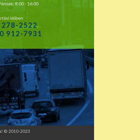
Péntek: 8:00 - 16:00
rtási időben
1 278-2522
20 912-7931
tva! © 2010-2023