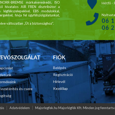
KNORR-BREMSE márkakereskedő, ISO
Hétfő - 
től hivatalos AIR FREN disztribútor a
légfékszelepekkel, EBS modulokkal,
Nyitvata
gekkel, hívja fel ügyfélszolgálatunkat,
06 
ve változatlan „Út a biztonsághoz”.
06 
VEVŐSZOLGÁLAT
FIÓK
Belépés
apcsolat
Regisztráció
zletünk
Hírlevél
ermékeink
Kezdőlap
isszatérítés és csere
egítség
tás
Adatvédelem
Majorlegfek.hu Majorlégfék Kft. Minden jog fenntar