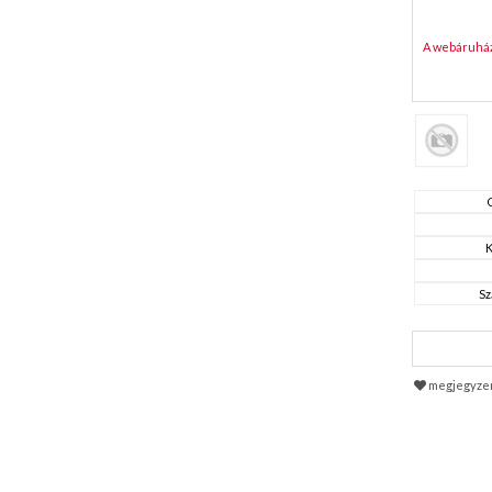
A webáruház 
K
Sz
megjegyze