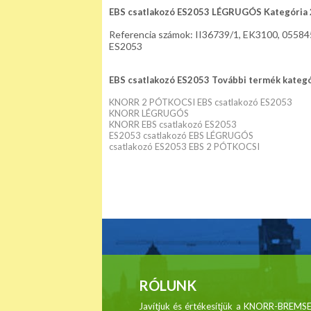
EBS csatlakozó ES2053 LÉGRUGÓS Kategória
Referencia számok: II36739/1, EK3100, 05584
ES2053
EBS csatlakozó ES2053 További termék kategór
KNORR 2 PÓTKOCSI EBS csatlakozó ES2053
KNORR LÉGRUGÓS
KNORR EBS csatlakozó ES2053
ES2053 csatlakozó EBS LÉGRUGÓS
csatlakozó ES2053 EBS 2 PÓTKOCSI
RÓLUNK
Javítjuk és értékesítjük a KNORR-BRE