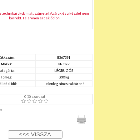
technikai okok miatt szünetel. Az árak és a készlet nem
korrekt. Telefonon érdeklődjön.
Cikkszám:
II367391
Márka:
KNORR
ategória:
LÉGRUGÓS
Tömeg:
0.30 kg
állítási idő:
Jelenleg nincs raktáron!
0
(
0
) szavazat
m