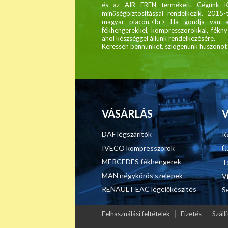
és az AIR FREN termékeit. Cégünk 
minőségbiztosítással rendelkezik. 2015-
magyar piacon.<br> Ha gondja van a 
fékhengerekkel, kompresszorokkal, féknyer
ahol készséggel állunk rendelkezésére.
Keressen bennünket, szlogenünk huszonöt é
VÁSÁRLÁS
DAF légszárítók
K
IVECO kompresszorok
Ü
MERCEDES fékhengerek
T
MAN négykörös szelepek
V
RENAULT EAC légelőkészítés
S
Felhasználási feltételek
Fizetés
Szállí