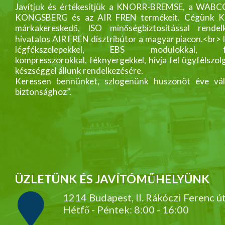
Javítjuk és értékesítjük a KNORR-BREMSE, a WABC
KONGSBERG és az AIR FREN termékeit. Cégünk
márkakereskedő, ISO minőségbiztosítással rendelk
hivatalos AIR FREN disztribútor a magyar piacon.<br>
légfékszelepekkel, EBS modulokkal, fék
kompresszorokkal, féknyergekkel, hívja fel ügyfélszol
készséggel állunk rendelkezésére.
Keressen bennünket, szlogenünk huszonöt éve vál
biztonsághoz”.
ÜZLETÜNK ÉS JAVÍTÓMŰHELYÜNK
1214 Budapest, II. Rákóczi Ferenc ú
Hétfő - Péntek: 8:00 - 16:00