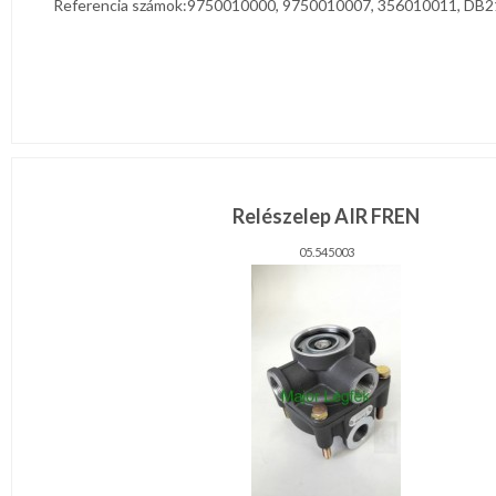
Referencia számok:9750010000, 9750010007, 356010011, DB213
Relészelep AIR FREN
05.545003