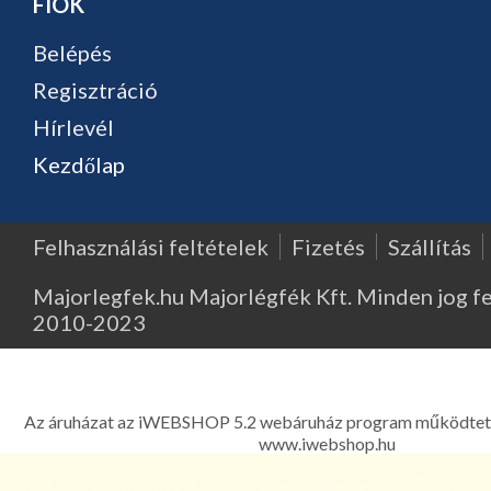
FIÓK
Belépés
Regisztráció
Hírlevél
Kezdőlap
Felhasználási feltételek
Fizetés
Szállítás
Majorlegfek.hu Majorlégfék Kft. Minden jog f
2010-2023
Major Légfék - Légfékberendezések, légfékalkatrészek, k
kompresszorok, légfékszelepek kereskedelme és javítása - 1214 
Ferenc út 303. Telefon: 06 1 278-2522, 06 1 425
Az áruházat az iWEBSHOP 5.2 webáruház program működtet
www.iwebshop.hu