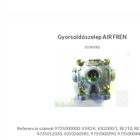
Gyorsoldószelep AIR FREN
10.543002
Referencia számok:9735000000, VSR2A, KX2000/1, RE210, RE
4735012030, 5010260585, 9735000390, 9735000440,