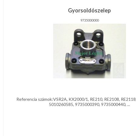
Garancia
Gyorsoldószelep
Tájékoztató
9735000000
Regisztráció
Termékeink
Akciók
Dokumentumok
Referencia számok:VSR2A, KX2000/1, RE210, RE2108, RE2118
5010260585, 9735000390, 9735000440, ...
Kapcsolat
Segítség