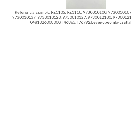
Referencia számok: RE1105, RE1110, 9730010100, 973001010
9730010137, 9730010120, 9730010127, 9730012100, 97300121
0481026008000, I46365, I76792,Levegõbeömlõ-csatlako