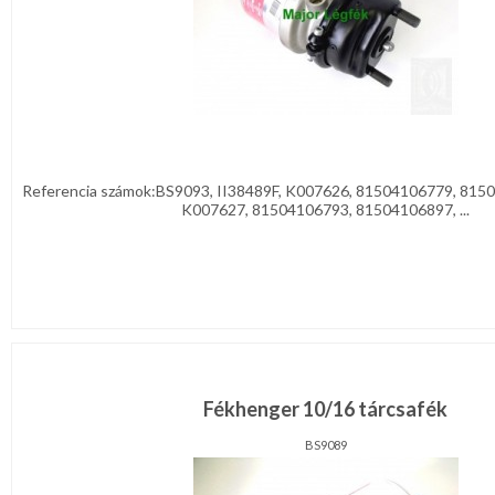
Referencia számok:BS9093, II38489F, K007626, 81504106779, 8150
K007627, 81504106793, 81504106897, ...
Fékhenger 10/16 tárcsafék
BS9089