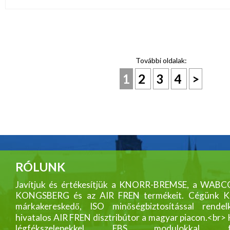
További oldalak:
1
2
3
4
>
RÓLUNK
Javítjuk és értékesítjük a KNORR-BREMSE, a WABC
KONGSBERG és az AIR FREN termékeit. Cégünk
márkakereskedő, ISO minőségbiztosítással rendelk
hivatalos AIR FREN disztribútor a magyar piacon.<br>
légfékszelepekkel, EBS modulokkal, fék