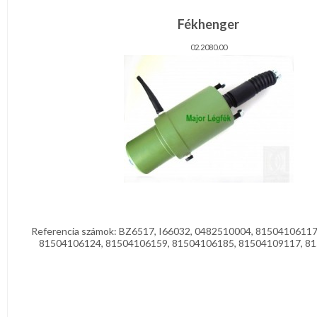
Garancia
VOLVO
Fékhenger
Tájékoztató
02.2080.00
2
PÓTKOCSI
3
Regisztráció
BUSZ
4
Termékeink
JAVíTÓKÉSZLET
Akciók
Dokumentumok
Referencia számok: BZ6517, I66032, 0482510004, 81504106117
81504106124, 81504106159, 81504106185, 81504109117, 815
Kapcsolat
Segítség