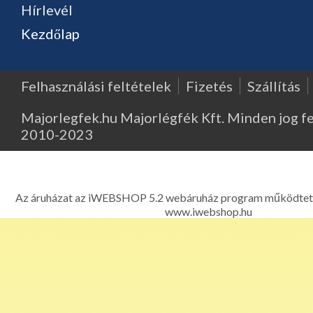
Hírlevél
Kezdőlap
Felhasználási feltételek
Fizetés
Szállítás
Majorlegfek.hu Majorlégfék Kft. Minden jog f
2010-2023
Major Légfék - Légfékberendezések, légfékalkatrészek, k
kompresszorok, légfékszelepek kereskedelme és javítása - 1214 
Ferenc út 303. Telefon: 06 1 278-2522, 06 1 425
Az áruházat az iWEBSHOP 5.2 webáruház program működtet
www.iwebshop.hu