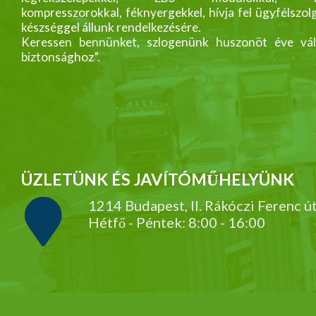
kompresszorokkal, féknyergekkel, hívja fel ügyfélszol
készséggel állunk rendelkezésére.
Keressen bennünket, szlogenünk huszonöt éve vál
biztonsághoz”.
ÜZLETÜNK ÉS JAVÍTÓMŰHELYÜNK
1214 Budapest, II. Rákóczi Ferenc ú
Hétfő - Péntek: 8:00 - 16:00