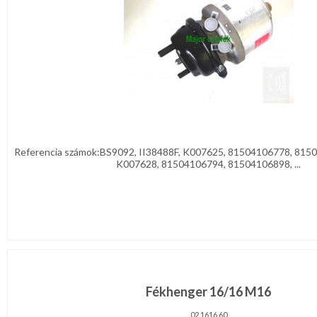
Referencia számok:BS9092, II38488F, K007625, 81504106778, 8150
K007628, 81504106794, 81504106898, ...
Fékhenger 16/16 M16
02.1616.60