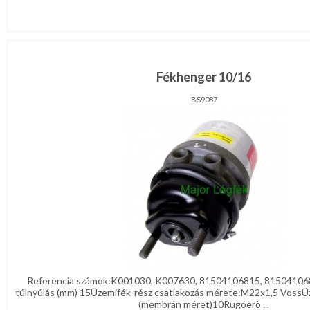
Fékhenger 10/16
BS9087
Referencia számok:K001030, K007630, 81504106815, 815041068
túlnyúlás (mm) 15Üzemifék-rész csatlakozás mérete:M22x1,5 VossÜz
(membrán méret)10Rugóerõ ...