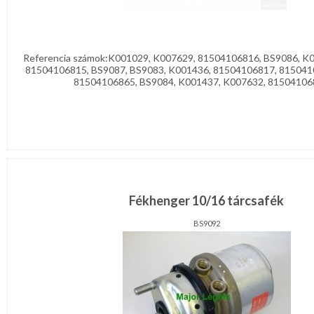
Referencia számok:K001029, K007629, 81504106816, BS9086, K
81504106815, BS9087, BS9083, K001436, 81504106817, 815041
81504106865, BS9084, K001437, K007632, 8150410686
Fékhenger 10/16 tárcsafék
BS9092