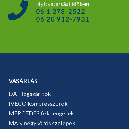
Nyitvatartási időben
06 1 278-2522
06 20 912-7931
VÁSÁRLÁS
DAF légszárítók
IVECO kompresszorok
MERCEDES fékhengerek
MAN négykörös szelepek