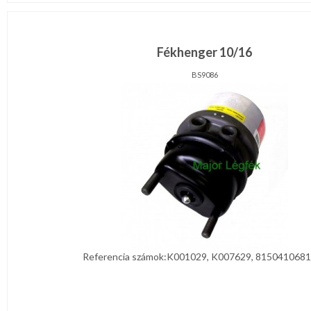
Fékhenger 10/16
BS9086
Referencia számok:K001029, K007629, 81504106816,