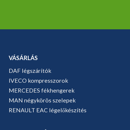
VÁSÁRLÁS
DAF légszárítók
IVECO kompresszorok
MERCEDES fékhengerek
MAN négykörös szelepek
RENAULT EAC légelőkészítés