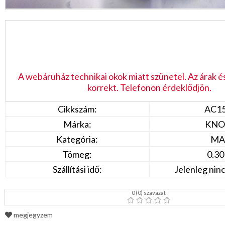
A webáruház technikai okok miatt szünetel. Az árak é
korrekt. Telefonon érdeklődjön.
Cikkszám:
AC1
Márka:
KNO
Kategória:
MA
Tömeg:
0.30
Szállítási idő:
Jelenleg ninc
0
(
0
) szavazat
megjegyzem