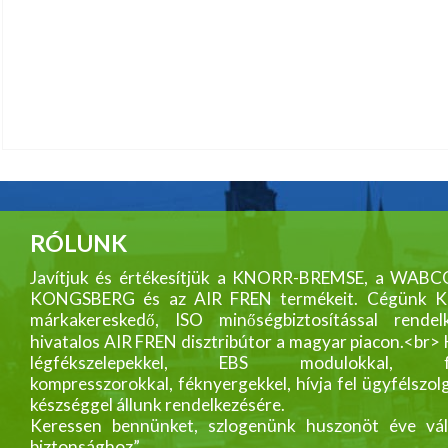
RÓLUNK
Javítjuk és értékesítjük a KNORR-BREMSE, a WABC
KONGSBERG és az AIR FREN termékeit. Cégünk
márkakereskedő, ISO minőségbiztosítással rendelk
hivatalos AIR FREN disztribútor a magyar piacon.<br>
légfékszelepekkel, EBS modulokkal, fék
kompresszorokkal, féknyergekkel, hívja fel ügyfélszol
készséggel állunk rendelkezésére.
Keressen bennünket, szlogenünk huszonöt éve vál
biztonsághoz”.