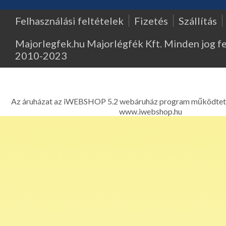
Felhasználási feltételek
Fizetés
Szállítás
Majorlegfek.hu Majorlégfék Kft. Minden jog f
2010-2023
Major Légfék - Légfékberendezések, légfékalkatrészek, k
kompresszorok, légfékszelepek kereskedelme és javítása - 1214 
Ferenc út 303. Telefon: 06 1 278-2522, 06 1 425
Az áruházat az iWEBSHOP 5.2 webáruház program működtet
www.iwebshop.hu