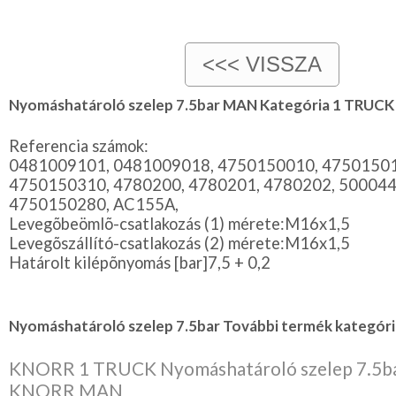
Nyomáshatároló szelep 7.5bar MAN Kategória 1 TRUCK
Referencia számok:
0481009101, 0481009018, 4750150010, 4750150
4750150310, 4780200, 4780201, 4780202, 50004
4750150280, AC155A,
Levegõbeömlõ-csatlakozás (1) mérete:M16x1,5
Levegõszállító-csatlakozás (2) mérete:M16x1,5
Határolt kilépõnyomás [bar]7,5 + 0,2
Nyomáshatároló szelep 7.5bar További termék kategóriá
KNORR 1 TRUCK Nyomáshatároló szelep 7.5b
KNORR MAN