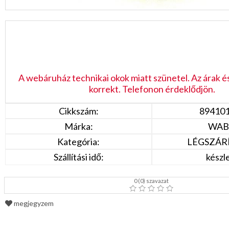
A webáruház technikai okok miatt szünetel. Az árak é
korrekt. Telefonon érdeklődjön.
Cikkszám:
89410
Márka:
WAB
Kategória:
LÉGSZÁR
Szállítási idő:
készl
0
(
0
) szavazat
megjegyzem