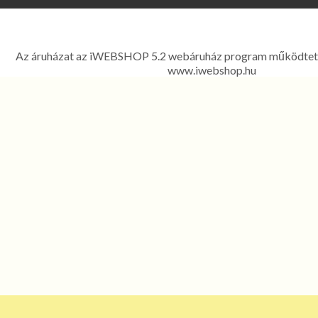
Major Légfék - Légfékberendezések, légfékalkatrészek, k
kompresszorok, légfékszelepek kereskedelme és javítása - 1214 
Ferenc út 303. Telefon: 06 1 278-2522, 06 1 425
Az áruházat az iWEBSHOP 5.2 webáruház program működtet
www.iwebshop.hu