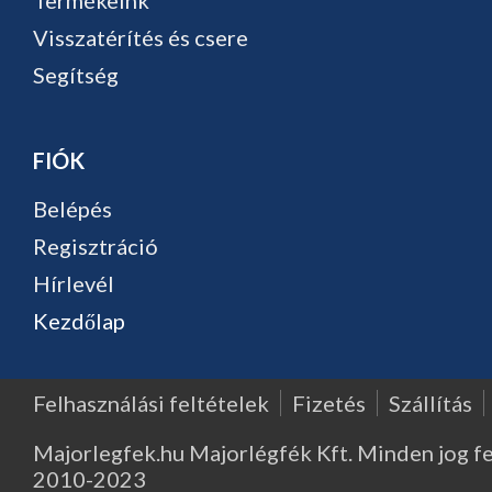
Termékeink
Visszatérítés és csere
Segítség
FIÓK
Belépés
Regisztráció
Hírlevél
Kezdőlap
Felhasználási feltételek
Fizetés
Szállítás
Majorlegfek.hu Majorlégfék Kft. Minden jog f
2010-2023