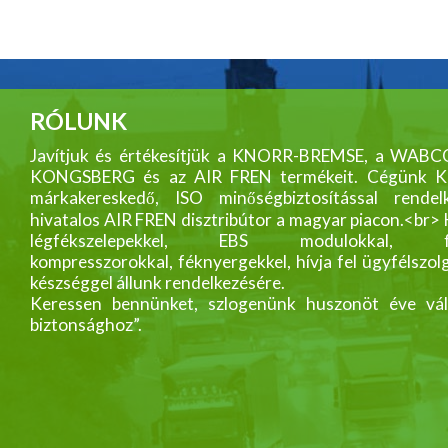
RÓLUNK
Javítjuk és értékesítjük a KNORR-BREMSE, a WABC
KONGSBERG és az AIR FREN termékeit. Cégünk
márkakereskedő, ISO minőségbiztosítással rendelk
hivatalos AIR FREN disztribútor a magyar piacon.<br>
légfékszelepekkel, EBS modulokkal, fék
kompresszorokkal, féknyergekkel, hívja fel ügyfélszol
készséggel állunk rendelkezésére.
Keressen bennünket, szlogenünk huszonöt éve vál
biztonsághoz”.